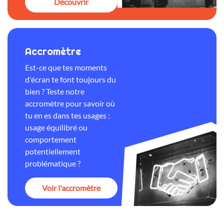
Découvrir
Accromètre
Est-ce que tes moments
d'écran te font toujours du
bien ? Teste notre
accromètre pour savoir où
tu en es dans tes usages :
usage équilibré ou
comportement
potentiellement
problématique ?
Voir l'accromètre